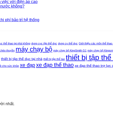
việc với điện áp cao
 nước không?
 phí bảo trì hệ thống
ục thể thao tại nhà không
dụng cục tập thể dục
dụng cụ thể dục
Giới thiệu các môn thể thao
máy chạy bộ
chèo thuyền
máy chạy bộ KingSmith G1
máy chạy bộ Kingsm
thiết bị tập thể
thiết bị tập thể dục tại nhà
thiết bị tập thể tao
xe đạp thể thao
xe đạp
xe đạp thể thao trợ lực 
ốt cho sức khỏe
ời nhất.