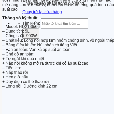
với nhiều sản phẩm nồi áp suất trên thị trường hiện nay, nấu
Chưa có sản phẩm trong giỏ hàng.
mẽ nâng cao với 900W, đảm bảo an toàn trong quá trình nấu 
suất cao.
Quay trở lại cửa hàng
Thông số kỹ thuật
Tìm kiếm:
– Model: HD2136/66
– Dung tích: 5L
– Công suất: 900W
– Chất liệu: Lòng nồi hợp kim nhôm chống dính, vỏ ngoài thé
– Bảng điều khiển: Nút nhấn có tiếng Việt
– Van an toàn: Van xả áp suất an toàn
– Chế độ an toàn:
+ Tự ngắt khi quá nhiệt
+ Nắp nồi không mở ra được khi có áp suất cao
– Tiện ích:
+ Nắp tháo rời
+ Hẹn giờ nấu
+ Dây điện có thể tháo rời
– Lòng nồi: Đường kính 22 cm