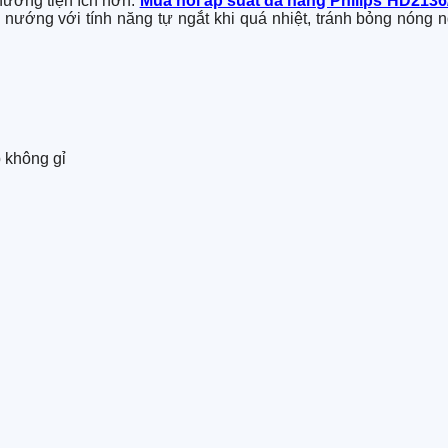
 nướng tiện ích hơn.
Mua nồi áp suất đa năng Philips HD2136
nướng với tính năng tự ngắt khi quá nhiệt, tránh bỏng nóng 
p không gỉ