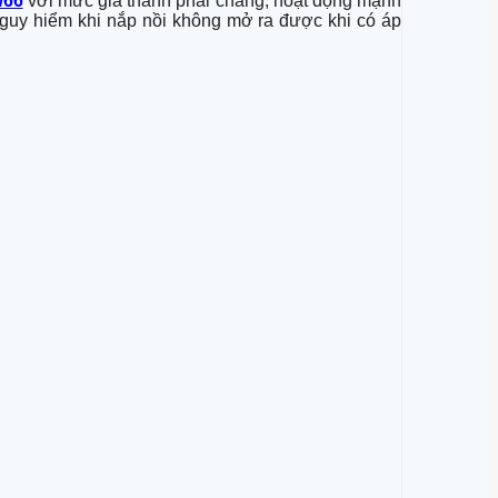
/66
với mức giá thành phải chăng, hoạt động mạnh
nguy hiểm khi nắp nồi không mở ra được khi có áp