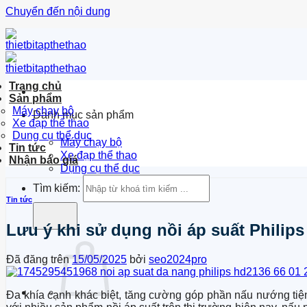
Chuyển đến nội dung
Trang chủ
Sản phẩm
Máy chạy bộ
Danh mục sản phẩm
Xe đạp thể thao
Dung cụ thể dục
Máy chạy bộ
Tin tức
Xe đạp thể thao
Nhận báo giá
Dụng cụ thể dục
Tìm kiếm:
Tin tức
Lưu ý khi sử dụng nồi áp suất Philip
Đã đăng trên
15/05/2025
bởi
seo2024pro
Đa khía cạnh khác biệt, tăng cường góp phần nấu nướng tiện 