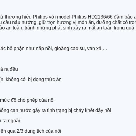
từ thương hiệu Philips với model Philips HD2136/66 đảm bảo an
 nhu cầu nấu nướng, giữ trọn hương vị món ăn, dưỡng chất có t
o an toàn, tránh những phát sinh xảy ra mất an toàn trong quá 
 các bộ phận như nắp nồi, gioăng cao su, van xả,…
xả ra đều
ín, không có bị đọng thức ăn
mức độ cho phép của nồi
ng cạn nước gây ra tình trạng bị cháy khét đáy nồi
n ra ngoài
n quá 2/3 dung tích của nồi