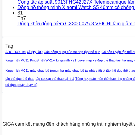
Công tắc áp suất 9013FHG42J27X Telemecanique làm 
Đồng hồ thông minh Xiaomi Watch S5 46mm có chống
31
Th7
Dùng khởi động mềm CX300-075-3 VEICHI làm giảm chi
Tag
chạy bộ
ADO D30 Lite
Các công dụng của xe đạp tập thể dục
Có nên luyện tập thể d
Kingsmith MC11
KingSmith WR1F
kingsmith x21
Luyện tập xe đạp thể thao tại nhà
máy 
Kingsmith MC11
máy chạy bộ trong nhà
máy chạy bộ tại nhà
thiết bị tập thể dục thể thao
tập thể dục thể thao
tập xe đạp thể thao tại nhà
Tổng hợp các môn thể thao nhẹ nhàng t
sử dụng máy chạy bộ
GIGA cam kết mang đến khách hàng những trải nghiệm tuyệt v