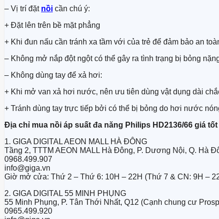
– Vị trí đặt
nồi
cần chú ý:
+ Đặt lên trên bề mặt phẳng
+ Khi đun nấu cần tránh xa tầm với của trẻ để đảm bảo an toàn
– Không mở nắp đột ngột có thể gây ra tình trạng bị bỏng nặng
– Không dùng tay để xả hơi:
+ Khi mở van xả hơi nước, nên ưu tiên dùng vật dụng dài chắ
+ Tránh dùng tay trực tiếp bởi có thể bị bỏng do hơi nước nóng
Địa chỉ mua nồi áp suất đa năng Philips HD2136/66 giá tốt
1. GIGA DIGITAL AEON MALL HÀ ĐÔNG
Tầng 2, TTTM AEON MALL Hà Đông, P. Dương Nội, Q. Hà Đô
0968.499.907
info@giga.vn
Giờ mở cửa: Thứ 2 – Thứ 6: 10H – 22H (Thứ 7 & CN: 9H – 2
2. GIGA DIGITAL 55 MINH PHỤNG
55 Minh Phụng, P. Tân Thới Nhất, Q12 (Cạnh chung cư Prosp
0965.499.920