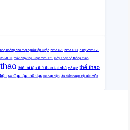
 nhẹ nhàng cho mọi người tập luyện
himo c26
himo c30r
KingSmith G1
ith MC11
máy chạy bộ Kingsmith X21
máy chạy bộ thông minh
 thao
thể thao
thiết bị tập thể thao tại nhà
thể dục
điện
xe đạp tập thể dục
xe đạp điện
Ưu điểm vượt trội của việc