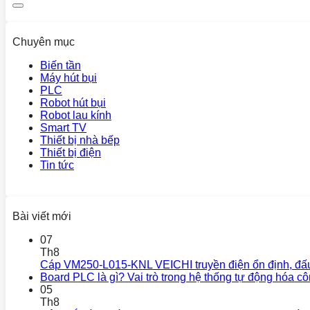
Chuyên mục
Biến tần
Máy hút bụi
PLC
Robot hút bụi
Robot lau kính
Smart TV
Thiết bị nhà bếp
Thiết bị điện
Tin tức
Bài viết mới
07
Th8
Cáp VM250-L015-KNL VEICHI truyền điện ổn định, đấ
Board PLC là gì? Vai trò trong hệ thống tự động hóa c
05
Th8