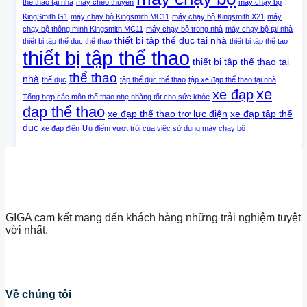
thể thao tại nhà
máy chèo thuyền
máy chạy bộ
KingSmith G1
máy chạy bộ Kingsmith MC11
máy chạy bộ Kingsmith X21
máy
chạy bộ thông minh Kingsmith MC11
máy chạy bộ trong nhà
máy chạy bộ tại nhà
thiết bị tập thể dục tại nhà
thiết bị tập thể dục thể thao
thiết bị tập thể tao
thiết bị tập thể thao
thiết bị tập thể thao tại
thể thao
nhà
thể dục
tập thể dục thể thao
tập xe đạp thể thao tại nhà
xe
xe đạp
Tổng hợp các môn thể thao nhẹ nhàng tốt cho sức khỏe
đạp thể thao
xe đạp thể thao trợ lực điện
xe đạp tập thể
dục
xe đạp điện
Ưu điểm vượt trội của việc sử dụng máy chạy bộ
GIGA cam kết mang đến khách hàng những trải nghiệm tuyệt
vời nhất.
Về chúng tôi