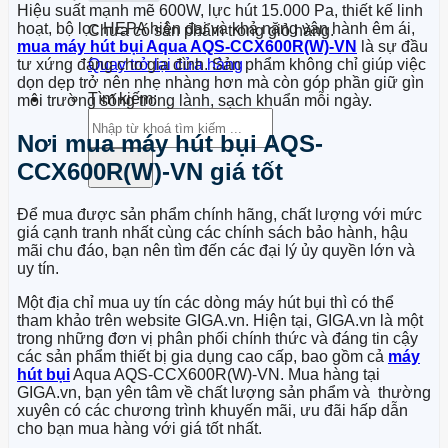
Hiệu suất mạnh mẽ 600W, lực hút 15.000 Pa, thiết kế linh
hoạt, bộ lọc HEPA hiện đại và khả năng vận hành êm ái,
Chưa có sản phẩm trong giỏ hàng.
mua máy hút bụi Aqua AQS-CCX600R(W)-VN
là sự đầu
tư xứng đáng cho gia đình. Sản phẩm không chỉ giúp việc
Quay trở lại cửa hàng
dọn dẹp trở nên nhẹ nhàng hơn mà còn góp phần giữ gìn
Tìm kiếm:
môi trường sống trong lành, sạch khuẩn mỗi ngày.
Nơi mua máy hút bụi AQS-
CCX600R(W)-VN giá tốt
Để mua được sản phẩm chính hãng, chất lượng với mức
giá cạnh tranh nhất cùng các chính sách bảo hành, hậu
mãi chu đáo, bạn nên tìm đến các đại lý ủy quyền lớn và
uy tín.
Một địa chỉ mua uy tín các dòng máy hút bụi thì có thể
tham khảo trên website GIGA.vn. Hiện tại, GIGA.vn là một
trong những đơn vị phân phối chính thức và đáng tin cậy
các sản phẩm thiết bị gia dụng cao cấp, bao gồm cả
máy
hút bụi
Aqua AQS-CCX600R(W)-VN. Mua hàng tại
GIGA.vn, bạn yên tâm về chất lượng sản phẩm và thường
xuyên có các chương trình khuyến mãi, ưu đãi hấp dẫn
cho bạn mua hàng với giá tốt nhất.