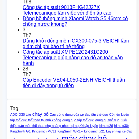
Th8
Công tắc áp suất 9013FHG42J27X
Telemecanique làm việc với điện áp cao
Đồng hồ thông minh Xiaomi Watch S5 46mm có
chống nước không?
31
Th7
Dùng khởi động mềm CX300-075-3 VEICHI làm
giảm chi phí bảo trì hệ thống
Công tắc áp suất XMPE12C2431C200
Telemecanique giúp nâng cao độ an toàn vận
hành
28
Th7
Cáp Encoder VE04-L050-2ENH VEICHI thuận
tiện đi dây trong tủ điện
Tag
chạy bộ
ADO D30 Lite
Các công dụng của xe đạp tập thể dục
Có nên luyện
tập thể dục thể thao tại nhà không
dụng cục tập thể dục
dụng cụ thể dục
Giới
thiệu các môn thể thao nhẹ nhàng cho mọi người tập luyện
himo c26
himo c30r
KingSmith G1
Kingsmith MC11
KingSmith WR1F
kingsmith x21
Luyện tập xe đạp
máy chạy bộ