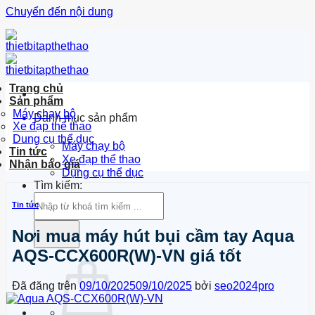
Chuyển đến nội dung
Trang chủ
Sản phẩm
Máy chạy bộ
Danh mục sản phẩm
Xe đạp thể thao
Dung cụ thể dục
Máy chạy bộ
Tin tức
Xe đạp thể thao
Nhận báo giá
Dụng cụ thể dục
Tìm kiếm:
Tin tức
Nơi mua máy hút bụi cầm tay Aqua
AQS-CCX600R(W)-VN giá tốt
Đã đăng trên
09/10/2025
09/10/2025
bởi
seo2024pro