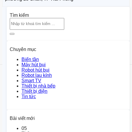
Tìm kiếm
Chuyên mục
Biến tần
Máy hút bụi
Robot hút bụi
Robot lau kính
Smart TV
Thiết bị nhà bếp
Thiết bị điện
Tin tức
Bài viết mới
05