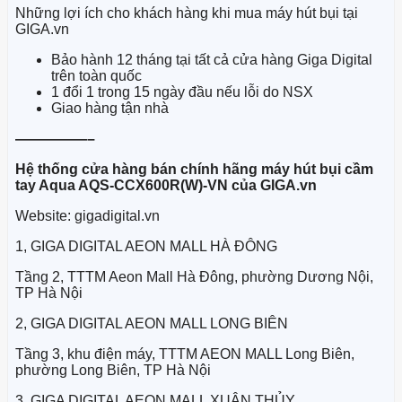
Những lợi ích cho khách hàng khi mua máy hút bụi tại
GIGA.vn
Bảo hành 12 tháng tại tất cả cửa hàng Giga Digital
trên toàn quốc
1 đổi 1 trong 15 ngày đầu nếu lỗi do NSX
Giao hàng tận nhà
—————–
Hệ thống cửa hàng bán chính hãng máy hút bụi cầm
tay Aqua AQS-CCX600R(W)-VN của GIGA.vn
Website: gigadigital.vn
1, GIGA DIGITAL AEON MALL HÀ ĐÔNG
Tầng 2, TTTM Aeon Mall Hà Đông, phường Dương Nội,
TP Hà Nội
2, GIGA DIGITAL AEON MALL LONG BIÊN
Tầng 3, khu điện máy, TTTM AEON MALL Long Biên,
phường Long Biên, TP Hà Nội
3, GIGA DIGITAL AEON MALL XUÂN THỦY