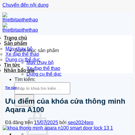
Chuyển đến nội dung
Trang chủ
Sản phẩm
Máy chạy bộ
Danh mục sản phẩm
Xe đạp thể thao
Dung cụ thể dục
Máy chạy bộ
Tin tức
Xe đạp thể thao
Nhận báo giá
Dụng cụ thể dục
Tìm kiếm:
Tin tức
Ưu điểm của khóa cửa thông minh
Aqara A100
Đã đăng trên
15/07/2025
bởi
seo2024pro