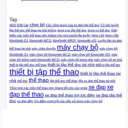
Tag
chạy bộ
ADO D30 Lite
Các công dụng của xe đạp tập thể dục
Có nên luyện
tập thể dục thể thao tại nhà không
dụng cục tập thể dục
dụng cụ thể dục
Giới
thiệu các môn thể thao nhẹ nhàng cho mọi người tập luyện
himo c26
himo c30r
KingSmith G1
Kingsmith MC11
KingSmith WR1F
kingsmith x21
Luyện tập xe đạp
máy chạy bộ
thể thao tại nhà
máy chèo thuyền
máy chạy bộ
KingSmith G1
máy chạy bộ Kingsmith MC11
máy chạy bộ Kingsmith X21
máy
chạy bộ thông minh Kingsmith MC11
máy chạy bộ trong nhà
máy chạy bộ tại nhà
thiết bị tập thể dục tại nhà
thiết bị tập thể dục thể thao
thiết bị tập thể tao
thiết bị tập thể thao
thiết bị tập thể thao tại
thể thao
nhà
thể dục
tập thể dục thể thao
tập xe đạp thể thao tại nhà
xe
xe đạp
Tổng hợp các môn thể thao nhẹ nhàng tốt cho sức khỏe
đạp thể thao
xe đạp thể thao trợ lực điện
xe đạp tập thể
dục
xe đạp điện
Ưu điểm vượt trội của việc sử dụng máy chạy bộ