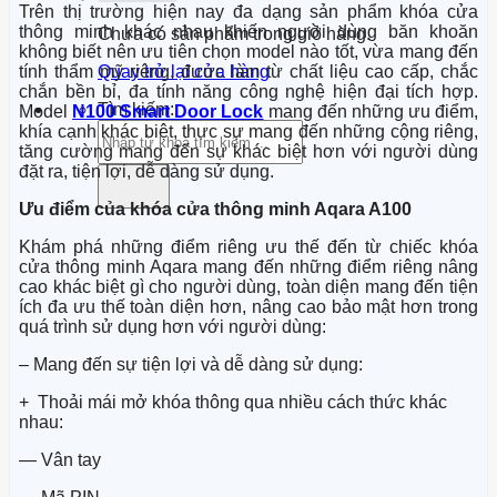
Trên thị trường hiện nay đa dạng sản phẩm khóa cửa
thông minh khác nhau khiến người dùng băn khoăn
Chưa có sản phẩm trong giỏ hàng.
không biết nên ưu tiên chọn model nào tốt, vừa mang đến
tính thẩm mỹ riêng, được làm từ chất liệu cao cấp, chắc
Quay trở lại cửa hàng
chắn bền bỉ, đa tính năng công nghệ hiện đại tích hợp.
Tìm kiếm:
Model
N100 Smart Door Lock
mang đến những ưu điểm,
khía cạnh khác biệt, thực sự mang đến những cộng riêng,
tăng cường mang đến sự khác biệt hơn với người dùng
đặt ra, tiện lợi, dễ dàng sử dụng.
Ưu điểm của khóa cửa thông minh Aqara A100
Khám phá những điểm riêng ưu thế đến từ chiếc khóa
cửa thông minh Aqara mang đến những điểm riêng nâng
cao khác biệt gì cho người dùng, toàn diện mang đến tiện
ích đa ưu thế toàn diện hơn, nâng cao bảo mật hơn trong
quá trình sử dụng hơn với người dùng:
– Mang đến sự tiện lợi và dễ dàng sử dụng:
+ Thoải mái mở khóa thông qua nhiều cách thức khác
nhau:
— Vân tay