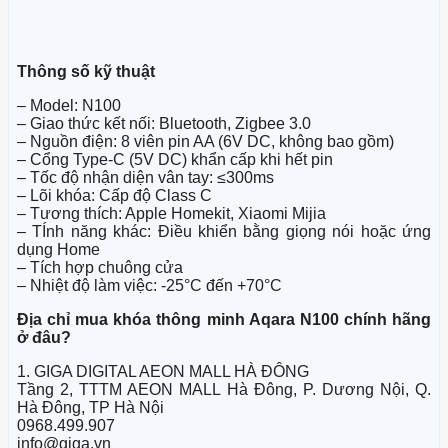
Thông số kỹ thuật
– Model: N100
– Giao thức kết nối: Bluetooth, Zigbee 3.0
– Nguồn điện: 8 viên pin AA (6V DC, không bao gồm)
– Cổng Type-C (5V DC) khẩn cấp khi hết pin
– Tốc độ nhận diện vân tay: ≤300ms
– Lõi khóa: Cấp độ Class C
– Tương thích: Apple Homekit, Xiaomi Mijia
– TÍnh năng khác: Điều khiển bằng giọng nói hoặc ứng
dụng Home
– Tích hợp chuông cửa
– Nhiệt độ làm việc: -25°C đến +70°C
Địa chỉ mua khóa thông minh Aqara N100 chính hãng
ở đâu?
1. GIGA DIGITAL AEON MALL HÀ ĐÔNG
Tầng 2, TTTM AEON MALL Hà Đông, P. Dương Nội, Q.
Hà Đông, TP Hà Nội
0968.499.907
info@giga.vn