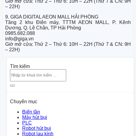
Giờ mở cửa: Thứ 2 – Thứ 6: 10H – 22H (Thứ 7 & CN: 9H
– 22H)
9. GIGA DIGITAL AEON MALL HẢI PHÒNG
Tầng 2 khu Điện máy, TTTM AEON MALL, P. Kênh
Dương, Q. Lê Chân, TP Hải Phòng
0985.682.088
info@giga.vn
Giờ mở cửa: Thứ 2 – Thứ 6: 10H – 22H (Thứ 7 & CN: 9H
– 22H)
Tìm kiếm
Chuyên mục
Biến tần
Máy hút bụi
PLC
Robot hút bụi
Robot lau kính