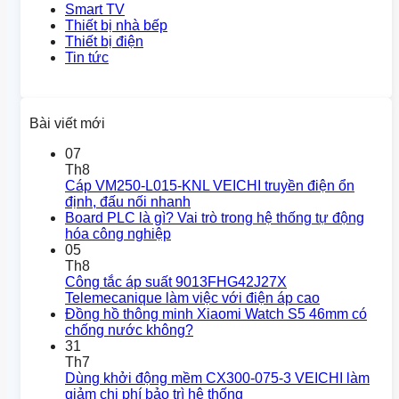
Smart TV
Thiết bị nhà bếp
Thiết bị điện
Tin tức
Bài viết mới
07
Th8
Cáp VM250-L015-KNL VEICHI truyền điện ổn
định, đấu nối nhanh
Board PLC là gì? Vai trò trong hệ thống tự động
hóa công nghiệp
05
Th8
Công tắc áp suất 9013FHG42J27X
Telemecanique làm việc với điện áp cao
Đồng hồ thông minh Xiaomi Watch S5 46mm có
chống nước không?
31
Th7
Dùng khởi động mềm CX300-075-3 VEICHI làm
giảm chi phí bảo trì hệ thống