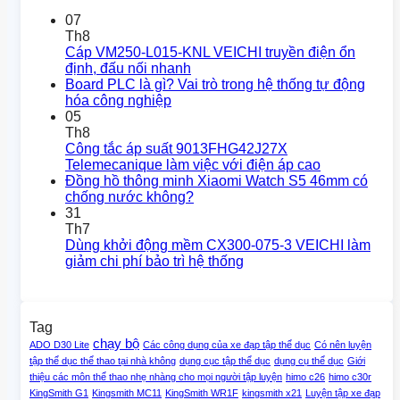
07
Th8
Cáp VM250-L015-KNL VEICHI truyền điện ổn
định, đấu nối nhanh
Board PLC là gì? Vai trò trong hệ thống tự động
hóa công nghiệp
05
Th8
Công tắc áp suất 9013FHG42J27X
Telemecanique làm việc với điện áp cao
Đồng hồ thông minh Xiaomi Watch S5 46mm có
chống nước không?
31
Th7
Dùng khởi động mềm CX300-075-3 VEICHI làm
giảm chi phí bảo trì hệ thống
Tag
chạy bộ
ADO D30 Lite
Các công dụng của xe đạp tập thể dục
Có nên luyện
tập thể dục thể thao tại nhà không
dụng cục tập thể dục
dụng cụ thể dục
Giới
thiệu các môn thể thao nhẹ nhàng cho mọi người tập luyện
himo c26
himo c30r
KingSmith G1
Kingsmith MC11
KingSmith WR1F
kingsmith x21
Luyện tập xe đạp