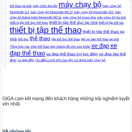
máy chạy bộ
thể thao tại nhà
máy chèo thuyền
máy chạy bộ
KingSmith G1
máy chạy bộ Kingsmith MC11
máy chạy bộ Kingsmith X21
máy
chạy bộ thông minh Kingsmith MC11
máy chạy bộ trong nhà
máy chạy bộ tại nhà
thiết bị tập thể dục tại nhà
thiết bị tập thể dục thể thao
thiết bị tập thể tao
thiết bị tập thể thao
thiết bị tập thể thao tại
thể thao
nhà
thể dục
tập thể dục thể thao
tập xe đạp thể thao tại nhà
xe
xe đạp
Tổng hợp các môn thể thao nhẹ nhàng tốt cho sức khỏe
đạp thể thao
xe đạp thể thao trợ lực điện
xe đạp tập thể
dục
xe đạp điện
Ưu điểm vượt trội của việc sử dụng máy chạy bộ
GIGA cam kết mang đến khách hàng những trải nghiệm tuyệt
vời nhất.
Về chúng tôi