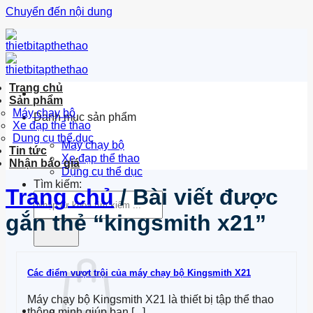
Chuyển đến nội dung
Trang chủ
Sản phẩm
Máy chạy bộ
Danh mục sản phẩm
Xe đạp thể thao
Dung cụ thể dục
Máy chạy bộ
Tin tức
Xe đạp thể thao
Nhận báo giá
Dụng cụ thể dục
Tìm kiếm:
Trang chủ
/
Bài viết được
gắn thẻ “kingsmith x21”
Các điểm vượt trội của máy chạy bộ Kingsmith X21
Máy chạy bộ Kingsmith X21 là thiết bị tập thể thao
thông minh giúp bạn [...]