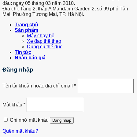
đầu: ngày 05 tháng 03 năm 2010.
Địa chỉ: Tầng 2, tháp A Mandarin Garden 2, số 99 phố Tân
Mai, Phường Tương Mai, TP. Hà Nội.
Trang chủ
Sản phẩm
Máy chạy bộ
Xe đạp thể thao
Dung cụ thể dục
Tin tức
Nhận báo giá
Đăng nhập
Tên tài khoản hoặc địa chỉ email
*
Mật khẩu
*
Ghi nhớ mật khẩu
Đăng nhập
Quên mật khẩu?