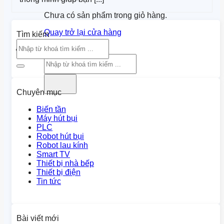
Chưa có sản phẩm trong giỏ hàng.
Quay trở lại cửa hàng
Tìm kiếm
Tìm kiếm:
Chuyên mục
Biến tần
Máy hút bụi
PLC
Robot hút bụi
Robot lau kính
Smart TV
Thiết bị nhà bếp
Thiết bị điện
Tin tức
Bài viết mới