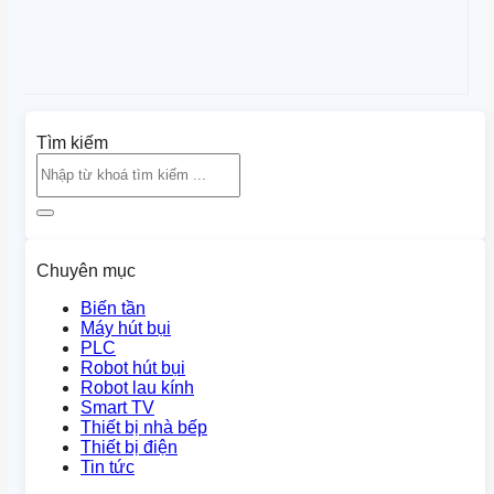
Tìm kiếm
Chuyên mục
Biến tần
Máy hút bụi
PLC
Robot hút bụi
Robot lau kính
Smart TV
Thiết bị nhà bếp
Thiết bị điện
Tin tức