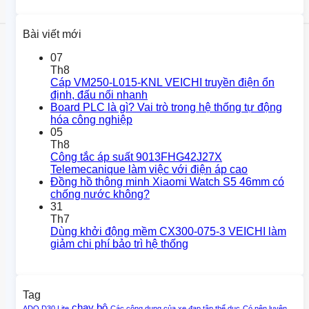
Bài viết mới
07
Th8
Cáp VM250-L015-KNL VEICHI truyền điện ổn
định, đấu nối nhanh
Board PLC là gì? Vai trò trong hệ thống tự động
hóa công nghiệp
05
Th8
Công tắc áp suất 9013FHG42J27X
Telemecanique làm việc với điện áp cao
Đồng hồ thông minh Xiaomi Watch S5 46mm có
chống nước không?
31
Th7
Dùng khởi động mềm CX300-075-3 VEICHI làm
giảm chi phí bảo trì hệ thống
Tag
chạy bộ
ADO D30 Lite
Các công dụng của xe đạp tập thể dục
Có nên luyện