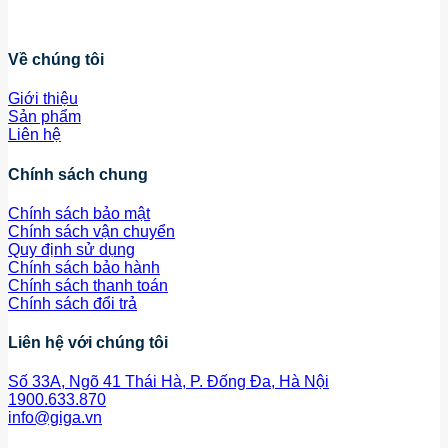
Về chúng tôi
Giới thiệu
Sản phẩm
Liên hệ
Chính sách chung
Chính sách bảo mật
Chính sách vận chuyển
Quy định sử dụng
Chính sách bảo hành
Chính sách thanh toán
Chính sách đổi trả
Liên hệ với chúng tôi
Số 33A, Ngõ 41 Thái Hà, P. Đống Đa, Hà Nội
1900.633.870
info@giga.vn