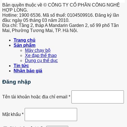
Bản quyền thuộc về © CÔNG TY CỔ PHẦN CÔNG NGHỆ
HỢP LONG.
Hotline: 1900 6536. Mã số thuế: 0104509916. Đăng ký lần
đầu: ngày 05 tháng 03 năm 2010.
Địa chỉ: Tầng 2, tháp A Mandarin Garden 2, số 99 phố Tân
Mai, Phường Tương Mai, TP. Hà Nội.
Trang chủ
Sản phẩm
Máy chạy bộ
Xe đạp thể thao
Dung cụ thể dục
Tin tức
Nhận báo giá
Đăng nhập
Tên tài khoản hoặc địa chỉ email
*
Mật khẩu
*