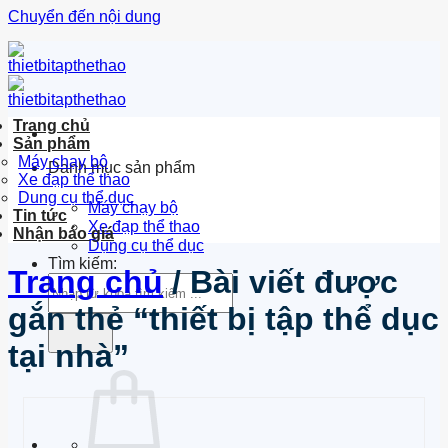
Chuyển đến nội dung
Trang chủ
Sản phẩm
Máy chạy bộ
Danh mục sản phẩm
Xe đạp thể thao
Dung cụ thể dục
Máy chạy bộ
Tin tức
Xe đạp thể thao
Nhận báo giá
Dụng cụ thể dục
Tìm kiếm:
Trang chủ
/
Bài viết được
gắn thẻ “thiết bị tập thể dục
tại nhà”