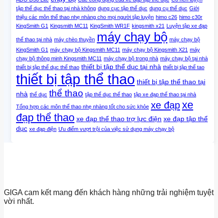
tập thể dục thể thao tại nhà không
dụng cục tập thể dục
dụng cụ thể dục
Giới
thiệu các môn thể thao nhẹ nhàng cho mọi người tập luyện
himo c26
himo c30r
KingSmith G1
Kingsmith MC11
KingSmith WR1F
kingsmith x21
Luyện tập xe đạp
máy chạy bộ
thể thao tại nhà
máy chèo thuyền
máy chạy bộ
KingSmith G1
máy chạy bộ Kingsmith MC11
máy chạy bộ Kingsmith X21
máy
chạy bộ thông minh Kingsmith MC11
máy chạy bộ trong nhà
máy chạy bộ tại nhà
thiết bị tập thể dục tại nhà
thiết bị tập thể dục thể thao
thiết bị tập thể tao
thiết bị tập thể thao
thiết bị tập thể thao tại
thể thao
nhà
thể dục
tập thể dục thể thao
tập xe đạp thể thao tại nhà
xe
xe đạp
Tổng hợp các môn thể thao nhẹ nhàng tốt cho sức khỏe
đạp thể thao
xe đạp thể thao trợ lực điện
xe đạp tập thể
dục
xe đạp điện
Ưu điểm vượt trội của việc sử dụng máy chạy bộ
GIGA cam kết mang đến khách hàng những trải nghiệm tuyệt
vời nhất.