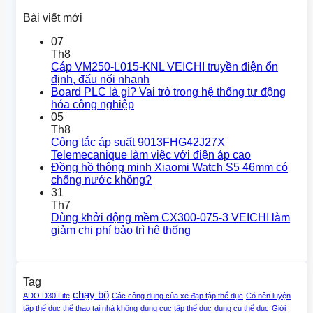
Bài viết mới
07
Th8
Cáp VM250-L015-KNL VEICHI truyền điện ổn
định, đấu nối nhanh
Board PLC là gì? Vai trò trong hệ thống tự động
hóa công nghiệp
05
Th8
Công tắc áp suất 9013FHG42J27X
Telemecanique làm việc với điện áp cao
Đồng hồ thông minh Xiaomi Watch S5 46mm có
chống nước không?
31
Th7
Dùng khởi động mềm CX300-075-3 VEICHI làm
giảm chi phí bảo trì hệ thống
Tag
chạy bộ
ADO D30 Lite
Các công dụng của xe đạp tập thể dục
Có nên luyện
tập thể dục thể thao tại nhà không
dụng cục tập thể dục
dụng cụ thể dục
Giới