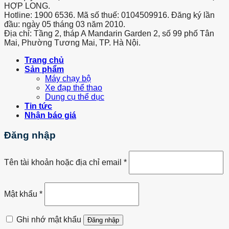
HỢP LONG.
Hotline: 1900 6536. Mã số thuế: 0104509916. Đăng ký lần
đầu: ngày 05 tháng 03 năm 2010.
Địa chỉ: Tầng 2, tháp A Mandarin Garden 2, số 99 phố Tân
Mai, Phường Tương Mai, TP. Hà Nội.
Trang chủ
Sản phẩm
Máy chạy bộ
Xe đạp thể thao
Dung cụ thể dục
Tin tức
Nhận báo giá
Đăng nhập
Tên tài khoản hoặc địa chỉ email
*
Mật khẩu
*
Ghi nhớ mật khẩu
Đăng nhập