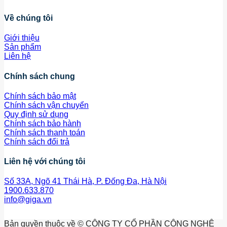
Về chúng tôi
Giới thiệu
Sản phẩm
Liên hệ
Chính sách chung
Chính sách bảo mật
Chính sách vận chuyển
Quy định sử dụng
Chính sách bảo hành
Chính sách thanh toán
Chính sách đổi trả
Liên hệ với chúng tôi
Số 33A, Ngõ 41 Thái Hà, P. Đống Đa, Hà Nội
1900.633.870
info@giga.vn
Bản quyền thuộc về © CÔNG TY CỔ PHẦN CÔNG NGHỆ