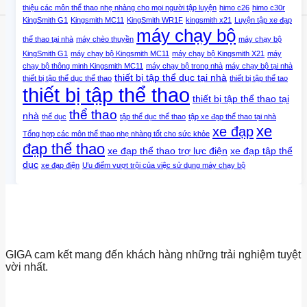
thiệu các môn thể thao nhẹ nhàng cho mọi người tập luyện
himo c26
himo c30r
KingSmith G1
Kingsmith MC11
KingSmith WR1F
kingsmith x21
Luyện tập xe đạp
máy chạy bộ
thể thao tại nhà
máy chèo thuyền
máy chạy bộ
KingSmith G1
máy chạy bộ Kingsmith MC11
máy chạy bộ Kingsmith X21
máy
chạy bộ thông minh Kingsmith MC11
máy chạy bộ trong nhà
máy chạy bộ tại nhà
thiết bị tập thể dục tại nhà
thiết bị tập thể dục thể thao
thiết bị tập thể tao
thiết bị tập thể thao
thiết bị tập thể thao tại
thể thao
nhà
thể dục
tập thể dục thể thao
tập xe đạp thể thao tại nhà
xe
xe đạp
Tổng hợp các môn thể thao nhẹ nhàng tốt cho sức khỏe
đạp thể thao
xe đạp thể thao trợ lực điện
xe đạp tập thể
dục
xe đạp điện
Ưu điểm vượt trội của việc sử dụng máy chạy bộ
GIGA cam kết mang đến khách hàng những trải nghiệm tuyệt
vời nhất.