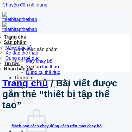
Chuyển đến nội dung
Trang chủ
Sản phẩm
Máy chạy bộ
Danh mục sản phẩm
Xe đạp thể thao
Dung cụ thể dục
Máy chạy bộ
Tin tức
Xe đạp thể thao
Nhận báo giá
Dụng cụ thể dục
Tìm kiếm:
Trang chủ
/
Bài viết được
gắn thẻ “thiết bị tập thể
tao”
Mách bạn cách chạy đúng cách trên máy chạy bộ