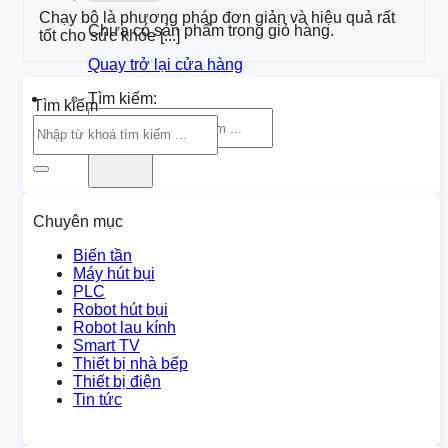
Chạy bộ là phương pháp đơn giản và hiệu quả rất
Chưa có sản phẩm trong giỏ hàng.
tốt cho sức khỏe [...]
Quay trở lại cửa hàng
Tìm kiếm:
Tìm kiếm
Chuyên mục
Biến tần
Máy hút bụi
PLC
Robot hút bụi
Robot lau kính
Smart TV
Thiết bị nhà bếp
Thiết bị điện
Tin tức