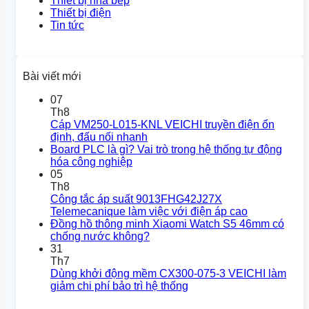
Thiết bị nhà bếp
Thiết bị điện
Tin tức
Bài viết mới
07
Th8
Cáp VM250-L015-KNL VEICHI truyền điện ổn
định, đấu nối nhanh
Board PLC là gì? Vai trò trong hệ thống tự động
hóa công nghiệp
05
Th8
Công tắc áp suất 9013FHG42J27X
Telemecanique làm việc với điện áp cao
Đồng hồ thông minh Xiaomi Watch S5 46mm có
chống nước không?
31
Th7
Dùng khởi động mềm CX300-075-3 VEICHI làm
giảm chi phí bảo trì hệ thống