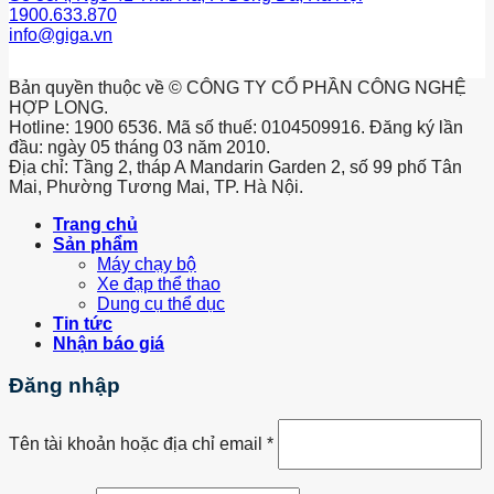
1900.633.870
info@giga.vn
Bản quyền thuộc về © CÔNG TY CỔ PHẦN CÔNG NGHỆ
HỢP LONG.
Hotline: 1900 6536. Mã số thuế: 0104509916. Đăng ký lần
đầu: ngày 05 tháng 03 năm 2010.
Địa chỉ: Tầng 2, tháp A Mandarin Garden 2, số 99 phố Tân
Mai, Phường Tương Mai, TP. Hà Nội.
Trang chủ
Sản phẩm
Máy chạy bộ
Xe đạp thể thao
Dung cụ thể dục
Tin tức
Nhận báo giá
Đăng nhập
Tên tài khoản hoặc địa chỉ email
*