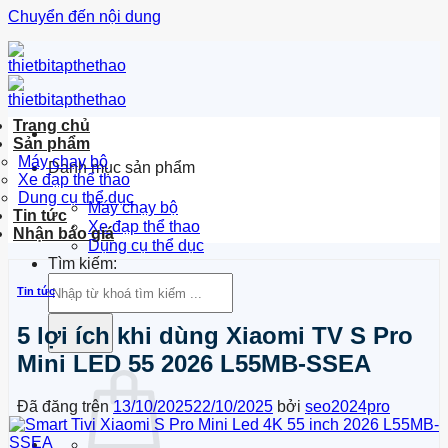
Chuyển đến nội dung
Trang chủ
Sản phẩm
Máy chạy bộ
Danh mục sản phẩm
Xe đạp thể thao
Dung cụ thể dục
Máy chạy bộ
Tin tức
Xe đạp thể thao
Nhận báo giá
Dụng cụ thể dục
Tìm kiếm:
Tin tức
5 lợi ích khi dùng Xiaomi TV S Pro
Mini LED 55 2026 L55MB-SSEA
Đã đăng trên
13/10/2025
22/10/2025
bởi
seo2024pro