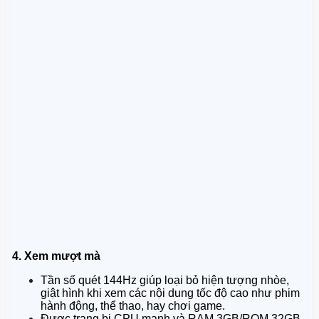
4. Xem mượt mà
Tần số quét 144Hz giúp loại bỏ hiện tượng nhòe,
giật hình khi xem các nội dung tốc độ cao như phim
hành động, thể thao, hay chơi game.
Được trang bị CPU mạnh và RAM 3GB/ROM 32GB,