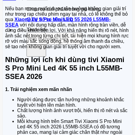
Nếu bạn mong muốn được tận hưởng không gian giải trí
Chưa có sản phẩm trong giỏ hàng.
như trong rạp chiếu phim ngay tại nhà, có lẽ không thể bỏ
qua
Xiaomi TV S Pro Mini LED 55 2026 L55MB-
Quay trở lại cửa hàng
SSEA
với nội dung hấp dẫn, màn hình rộng tràn viền, dễ
Tìm kiếm:
dàng điều khiển tiện lợi. Với khả năng hiển thị rõ nét, hình
ảnh sắc nét trong từng chi tiết, tái hiện mọi khung hình rực
rỡ với màu sắc sống động, hệ thống âm thanh đa chiều,
sẽ tạo nên không gian giải trí tuyệt vời cho người xem.
Những lợi ích khi dùng tivi Xiaomi
S Pro Mini Led 4K 55 inch L55MB-
SSEA 2026
1. Trải nghiệm xem mãn nhãn
Người dùng được tận hưởng những khoảnh khắc
tuyệt vời hiện lên màn hình.
Chất lượng hình ảnh vượt trội, hiển thị rõ nét và sắc
sảo.
Mỗi khung hình trên Smart Tivi Xiaomi S Pro Mini
Led 4K 55 inch 2026 L55MB-SSEA có độ tương
phản cao, mang lại cảm giác chân thật như ngoài