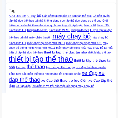
Tag
chạy bộ
ADO D30 Lite
Các công dụng của xe đạp tập thể dục
Có nên luyện
tập thể dục thể thao tại nhà không
dụng cục tập thể dục
dụng cụ thể dục
Giới
thiệu các môn thể thao nhẹ nhàng cho mọi người tập luyện
himo c26
himo c30r
KingSmith G1
Kingsmith MC11
KingSmith WR1F
kingsmith x21
Luyện tập xe đạp
máy chạy bộ
thể thao tại nhà
máy chèo thuyền
máy chạy bộ
KingSmith G1
máy chạy bộ Kingsmith MC11
máy chạy bộ Kingsmith X21
máy
chạy bộ thông minh Kingsmith MC11
máy chạy bộ trong nhà
máy chạy bộ tại nhà
thiết bị tập thể dục tại nhà
thiết bị tập thể dục thể thao
thiết bị tập thể tao
thiết bị tập thể thao
thiết bị tập thể thao tại
thể thao
nhà
thể dục
tập thể dục thể thao
tập xe đạp thể thao tại nhà
xe
xe đạp
Tổng hợp các môn thể thao nhẹ nhàng tốt cho sức khỏe
đạp thể thao
xe đạp thể thao trợ lực điện
xe đạp tập thể
dục
xe đạp điện
Ưu điểm vượt trội của việc sử dụng máy chạy bộ