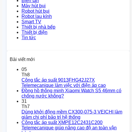
Biến tần
Máy hút bụi
Robot hút bụi
Robot lau kính
Smart TV
Thiết bị nhà bếp
Thiết bị điện
Tin tức
Bài viết mới
05
Th8
Công tắc áp suất 9013FHG42J27X
Telemecanique làm việc với điện áp cao
Đồng hồ thông minh Xiaomi Watch S5 46mm có
chống nước không?
31
Th7
Dùng khởi động mềm CX300-075-3 VEICHI làm
giảm chi phí bảo trì hệ thống
Công tắc áp suất XMPE12C2431C200
Telemecanique giúp nâng cao độ an toàn vận