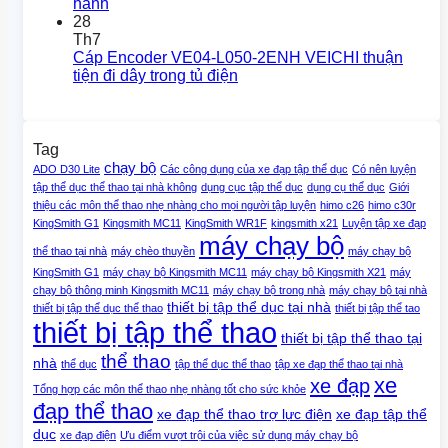
hành
28
Th7
Cáp Encoder VE04-L050-2ENH VEICHI thuận
tiện đi dây trong tủ điện
Tag
chạy bộ
ADO D30 Lite
Các công dụng của xe đạp tập thể dục
Có nên luyện
tập thể dục thể thao tại nhà không
dụng cục tập thể dục
dụng cụ thể dục
Giới
thiệu các môn thể thao nhẹ nhàng cho mọi người tập luyện
himo c26
himo c30r
KingSmith G1
Kingsmith MC11
KingSmith WR1F
kingsmith x21
Luyện tập xe đạp
máy chạy bộ
thể thao tại nhà
máy chèo thuyền
máy chạy bộ
KingSmith G1
máy chạy bộ Kingsmith MC11
máy chạy bộ Kingsmith X21
máy
chạy bộ thông minh Kingsmith MC11
máy chạy bộ trong nhà
máy chạy bộ tại nhà
thiết bị tập thể dục tại nhà
thiết bị tập thể dục thể thao
thiết bị tập thể tao
thiết bị tập thể thao
thiết bị tập thể thao tại
thể thao
nhà
thể dục
tập thể dục thể thao
tập xe đạp thể thao tại nhà
xe
xe đạp
Tổng hợp các môn thể thao nhẹ nhàng tốt cho sức khỏe
đạp thể thao
xe đạp thể thao trợ lực điện
xe đạp tập thể
dục
xe đạp điện
Ưu điểm vượt trội của việc sử dụng máy chạy bộ