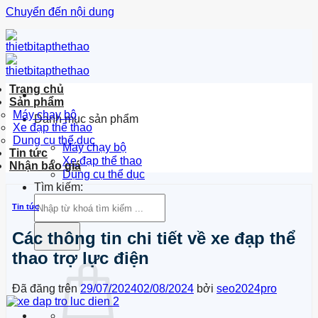
Chuyển đến nội dung
Trang chủ
Sản phẩm
Máy chạy bộ
Danh mục sản phẩm
Xe đạp thể thao
Dung cụ thể dục
Máy chạy bộ
Tin tức
Xe đạp thể thao
Nhận báo giá
Dụng cụ thể dục
Tìm kiếm:
Tin tức
Các thông tin chi tiết về xe đạp thể
thao trợ lực điện
Đã đăng trên
29/07/2024
02/08/2024
bởi
seo2024pro