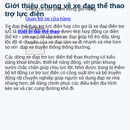
Giới thiệu chung về xe đạp thể thao
Chưa có sản phẩm trong giỏ hàng.
trợ lực điện
Quay trở lại cửa hàng
Xe đạp thể thao trợ lực điện hay còn gọi là xe đạp điện trợ
Tìm kiếm:
lực là
thiết bị tập thể thao
được tích hợp động cơ điện
(bộ kit – pin sạc) để lắp trên xe đạp giúp hỗ trợ đẩy, tăng
tốc độ di chuyển của xe đạp làm xe đi nhanh và nhẹ hơn
so với đạp xe truyền thống thông thường.
Các dòng xe đạp trợ lực điện thể thao thường có kiểu
dáng khoẻ khoắn, thiết kế năng động, với phần khung
sườn chắc chắn giúp chịu lực tốt. Nhờ được trang bị thêm
bộ kit động cơ trợ lực điện có công suất lớn và bộ truyền
động rất chuyên nghiệp giúp người sử dụng đạp xe nhẹ
nhàng hơn, dễ dàng chinh phục các điều kiện địa hình
kén xe và các cung đường khó đi.