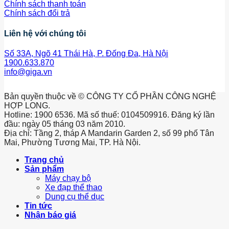
Chính sách thanh toán
Chính sách đổi trả
Liên hệ với chúng tôi
Số 33A, Ngõ 41 Thái Hà, P. Đống Đa, Hà Nội
1900.633.870
info@giga.vn
Bản quyền thuộc về © CÔNG TY CỔ PHẦN CÔNG NGHỆ
HỢP LONG.
Hotline: 1900 6536. Mã số thuế: 0104509916. Đăng ký lần
đầu: ngày 05 tháng 03 năm 2010.
Địa chỉ: Tầng 2, tháp A Mandarin Garden 2, số 99 phố Tân
Mai, Phường Tương Mai, TP. Hà Nội.
Trang chủ
Sản phẩm
Máy chạy bộ
Xe đạp thể thao
Dung cụ thể dục
Tin tức
Nhận báo giá