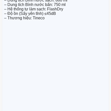
– Dung tích Bình nước sạch: 880 ml
– Dung tích Bình nước bẩn: 750 ml
– Hệ thống tự làm sạch: FlashDry
– Độ ồn (Sấy yên tĩnh) ≤45dB
– Thương hiệu: Tineco