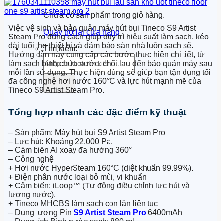
Chưa có sản phẩm trong giỏ hàng.
Việc vệ sinh và bảo quản máy hút bụi Tineco S9 Artist
Quay trở lại cửa hàng
Steam Pro đúng cách giúp duy trì hiệu suất làm sạch, kéo
dài tuổi thọ thiết bị và đảm bảo sàn nhà luôn sạch sẽ.
Tìm kiếm:
Hướng dẫn này cung cấp các bước thực hiện chi tiết, từ
làm sạch bình chứa nước, chổi lau đến bảo quản máy sau
mỗi lần sử dụng. Thực hiện đúng sẽ giúp bạn tận dụng tối
đa công nghệ hơi nước 160°C và lực hút mạnh mẽ của
Tineco S9 Artist Steam Pro.
Tổng hợp nhanh các đặc điểm kỹ thuật
– Sản phẩm: Máy hút bụi
S9 Artist Steam Pro
– Lực hút: Khoảng 22.000 Pa.
– Cảm biến AI xoay đa hướng 360°
– Công nghệ
+ Hơi nước HyperSteam 160°C (diệt khuẩn 99.99%).
+ Điện phân nước loại bỏ mùi, vi khuẩn
+ Cảm biến: iLoop™ (Tự động điều chỉnh lực hút và
lượng nước).
+ Tineco MHCBS làm sạch con lăn liên tục
– Dung lượng Pin
S9 Artist Steam Pro
6400mAh