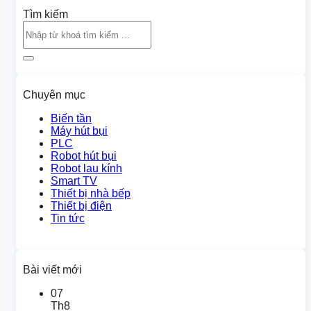
Tìm kiếm
Chuyên mục
Biến tần
Máy hút bụi
PLC
Robot hút bụi
Robot lau kính
Smart TV
Thiết bị nhà bếp
Thiết bị điện
Tin tức
Bài viết mới
07
Th8