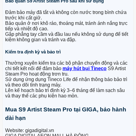
Bảo quản
S9 Artist Steam Pro
sau khi sử dụng
Đảm bảo máy đã tắt và không còn nước trong bình chứa
trước khi cất giữ.
Bảo quản ở nơi khô ráo, thoáng mát, tránh ánh nắng trực
tiếp và nhiệt độ cao.
Gập phẳng tay cầm và đầu lau nếu không sử dụng để tiết
kiệm không gian và tránh va đập.
Kiểm tra định kỳ và bảo trì
Thường xuyên kiểm tra các bộ phận chuyển động và các
chi tiết kết nối để đảm bảo
máy hút bụi Tineco
S9 Artist
Steam Pro hoạt động trơn tru.
Sử dụng ứng dụng Tineco Life để nhận thông báo bảo trì
và theo dõi tình trạng máy.
Lên kế hoạch bảo trì định kỳ 3–6 tháng để làm sạch sâu
và thay thế các phụ kiện hao mòn.
Mua S9 Artist Steam Pro tại GIGA, bảo hành
dài hạn
Website: gigadigital.vn
GIGA DIGITAL AEON MALL HÀ ĐÔNG