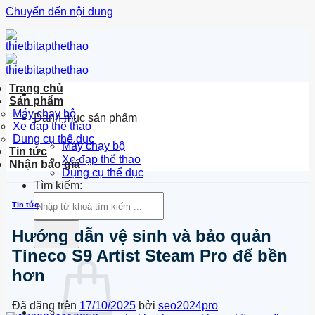
Chuyển đến nội dung
Trang chủ
Sản phẩm
Máy chạy bộ
Danh mục sản phẩm
Xe đạp thể thao
Dung cụ thể dục
Máy chạy bộ
Tin tức
Xe đạp thể thao
Nhận báo giá
Dụng cụ thể dục
Tìm kiếm:
Tin tức
Hướng dẫn vệ sinh và bảo quản
Tineco S9 Artist Steam Pro để bền
hơn
Đã đăng trên
17/10/2025
bởi
seo2024pro