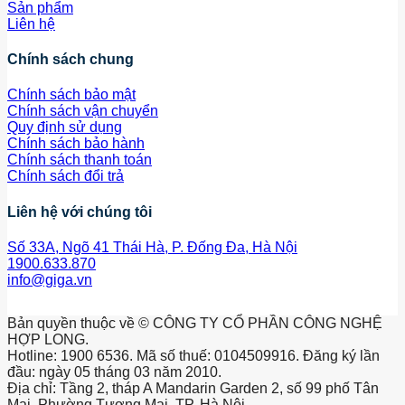
Sản phẩm
Liên hệ
Chính sách chung
Chính sách bảo mật
Chính sách vận chuyển
Quy định sử dụng
Chính sách bảo hành
Chính sách thanh toán
Chính sách đổi trả
Liên hệ với chúng tôi
Số 33A, Ngõ 41 Thái Hà, P. Đống Đa, Hà Nội
1900.633.870
info@giga.vn
Bản quyền thuộc về © CÔNG TY CỔ PHẦN CÔNG NGHỆ
HỢP LONG.
Hotline: 1900 6536. Mã số thuế: 0104509916. Đăng ký lần
đầu: ngày 05 tháng 03 năm 2010.
Địa chỉ: Tầng 2, tháp A Mandarin Garden 2, số 99 phố Tân
Mai, Phường Tương Mai, TP. Hà Nội.