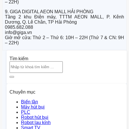
– 22H)
9. GIGA DIGITAL AEON MALL HẢI PHÒNG
Tầng 2 khu Điện máy, TTTM AEON MALL, P. Kênh
Dương, Q. Lê Chân, TP Hải Phòng
0985.682.088
info@giga.vn
Giờ mở cửa: Thứ 2 – Thứ 6: 10H – 22H (Thứ 7 & CN: 9H
– 22H)
Tìm kiếm
Chuyên mục
Biến tần
Máy hút bụi
PLC
Robot hút bụi
Robot lau kính
Smart TV