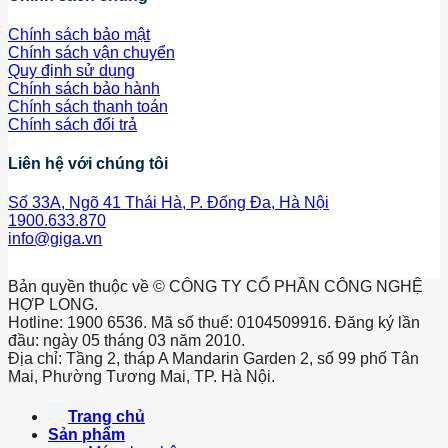
Chính sách bảo mật
Chính sách vận chuyển
Quy định sử dụng
Chính sách bảo hành
Chính sách thanh toán
Chính sách đổi trả
Liên hệ với chúng tôi
Số 33A, Ngõ 41 Thái Hà, P. Đống Đa, Hà Nội
1900.633.870
info@giga.vn
Bản quyền thuộc về © CÔNG TY CỔ PHẦN CÔNG NGHỆ
HỢP LONG.
Hotline: 1900 6536. Mã số thuế: 0104509916. Đăng ký lần
đầu: ngày 05 tháng 03 năm 2010.
Địa chỉ: Tầng 2, tháp A Mandarin Garden 2, số 99 phố Tân
Mai, Phường Tương Mai, TP. Hà Nội.
Trang chủ
Sản phẩm