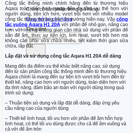
Công tắc thông minh chính hãng đến từ thương hiệu
Aqara toàn diện hơn mang đến đa tầm ưu thế hơn với
Chưa có sản phẩm trong giỏ hàng.
người dùng, tiện ích hơn, vượt trội hơn với nhiều model
công tắc thông thường trên thị trường hiện nay. Vậy
công
Quay trở lại cửa hàng
tắc vuông Aqara H1 20A
với phần đế nhỏ gọn, nâng cao
Tìm kiếm:
hơn với những không gian căn nhà sử dụng với phần đế
sẵn đế âm, thực sự tiện ích, linh hoạt, vượt trội hơn mà
không cần phải sửa chữa nhiều, tiết kiệm thời gian sửa
chữa, lắp đặt.
Lắp đặt và sử dụng công tắc Aqara H1 20A dễ dàng
Mang đến đa điểm ưu thế khác biệt nâng cao, sử dụng
đến từ sản phẩm công tắc thông minh đến từ thương hiệu
Aqara chính là mang đến sự tiện ích vượt trội hơn đến từ
thiết kế, nâng cao hơn với người dùng, toàn diện hơn với
đa tính năng, đảm bảo an toàn với người dùng trong quá
trình sử dụng:
– Thuận tiện sử dụng và lắp đặt dễ dàng, đáp ứng yêu
cầu nâng cao của người dùng
– Thiết kế linh hoạt, tối ưu hơn với phần đế âm hỗn hợp
linh hoạt, có thể tối ưu dùng được cho cả đế âm vuông và
cả với đế âm tròn