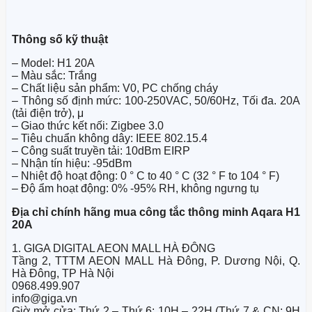
Thông số kỹ thuật
– Model: H1 20A
– Màu sắc: Trắng
– Chất liệu sản phẩm: V0, PC chống cháy
– Thông số định mức: 100-250VAC, 50/60Hz, Tối đa. 20A
(tải điện trở), μ
– Giao thức kết nối: Zigbee 3.0
– Tiêu chuẩn không dây: IEEE 802.15.4
– Công suất truyền tải: 10dBm EIRP
– Nhận tín hiệu: -95dBm
– Nhiệt độ hoạt động: 0 ° C to 40 ° C (32 ° F to 104 ° F)
– Độ ẩm hoạt động: 0% -95% RH, không ngưng tụ
Địa chỉ chính hãng mua công tắc thông minh Aqara H1
20A
1. GIGA DIGITAL AEON MALL HÀ ĐÔNG
Tầng 2, TTTM AEON MALL Hà Đông, P. Dương Nội, Q.
Hà Đông, TP Hà Nội
0968.499.907
info@giga.vn
Giờ mở cửa: Thứ 2 – Thứ 6: 10H – 22H (Thứ 7 & CN: 9H