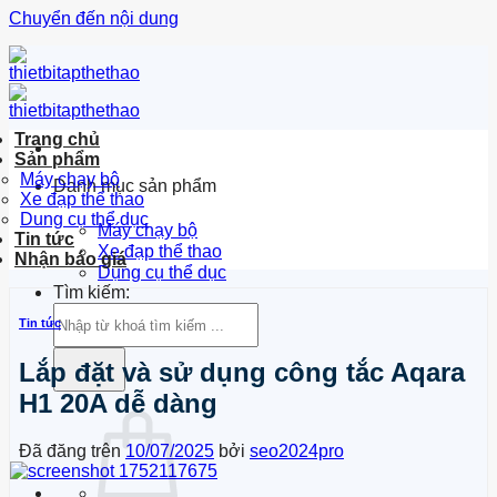
Chuyển đến nội dung
Trang chủ
Sản phẩm
Máy chạy bộ
Danh mục sản phẩm
Xe đạp thể thao
Dung cụ thể dục
Máy chạy bộ
Tin tức
Xe đạp thể thao
Nhận báo giá
Dụng cụ thể dục
Tìm kiếm:
Tin tức
Lắp đặt và sử dụng công tắc Aqara
H1 20A dễ dàng
Đã đăng trên
10/07/2025
bởi
seo2024pro