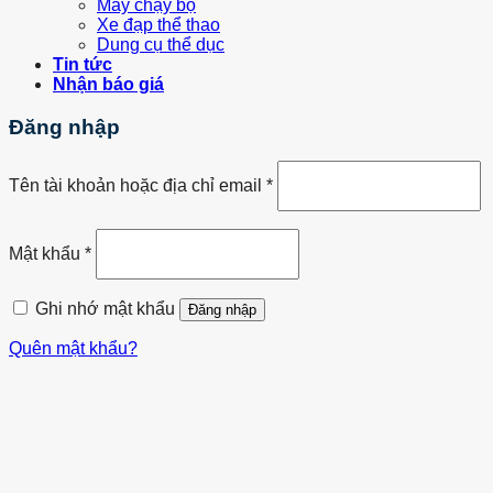
Máy chạy bộ
Xe đạp thể thao
Dung cụ thể dục
Tin tức
Nhận báo giá
Đăng nhập
Tên tài khoản hoặc địa chỉ email
*
Mật khẩu
*
Ghi nhớ mật khẩu
Đăng nhập
Quên mật khẩu?