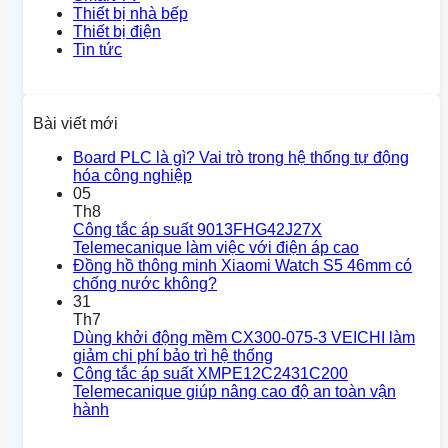
Thiết bị nhà bếp
Thiết bị điện
Tin tức
Bài viết mới
Board PLC là gì? Vai trò trong hệ thống tự động
hóa công nghiệp
05
Th8
Công tắc áp suất 9013FHG42J27X
Telemecanique làm việc với điện áp cao
Đồng hồ thông minh Xiaomi Watch S5 46mm có
chống nước không?
31
Th7
Dùng khởi động mềm CX300-075-3 VEICHI làm
giảm chi phí bảo trì hệ thống
Công tắc áp suất XMPE12C2431C200
Telemecanique giúp nâng cao độ an toàn vận
hành