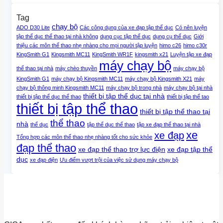
Tag
chạy bộ
ADO D30 Lite
Các công dụng của xe đạp tập thể dục
Có nên luyện
tập thể dục thể thao tại nhà không
dụng cục tập thể dục
dụng cụ thể dục
Giới
thiệu các môn thể thao nhẹ nhàng cho mọi người tập luyện
himo c26
himo c30r
KingSmith G1
Kingsmith MC11
KingSmith WR1F
kingsmith x21
Luyện tập xe đạp
máy chạy bộ
thể thao tại nhà
máy chèo thuyền
máy chạy bộ
KingSmith G1
máy chạy bộ Kingsmith MC11
máy chạy bộ Kingsmith X21
máy
chạy bộ thông minh Kingsmith MC11
máy chạy bộ trong nhà
máy chạy bộ tại nhà
thiết bị tập thể dục tại nhà
thiết bị tập thể dục thể thao
thiết bị tập thể tao
thiết bị tập thể thao
thiết bị tập thể thao tại
thể thao
nhà
thể dục
tập thể dục thể thao
tập xe đạp thể thao tại nhà
xe
xe đạp
Tổng hợp các môn thể thao nhẹ nhàng tốt cho sức khỏe
đạp thể thao
xe đạp thể thao trợ lực điện
xe đạp tập thể
dục
xe đạp điện
Ưu điểm vượt trội của việc sử dụng máy chạy bộ