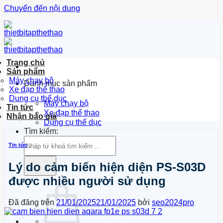
Chuyển đến nội dung
Trang chủ
Sản phẩm
Máy chạy bộ
Danh mục sản phẩm
Xe đạp thể thao
Dung cụ thể dục
Máy chạy bộ
Tin tức
Xe đạp thể thao
Nhận báo giá
Dụng cụ thể dục
Tìm kiếm:
Tin tức
Lý do cảm biến hiện diện PS-S03D
được nhiều người sử dụng
Đã đăng trên
21/01/2025
21/01/2025
bởi
seo2024pro