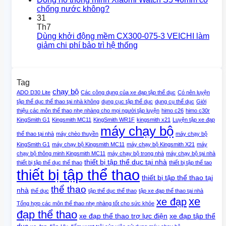
chống nước không?
31
Th7
Dùng khởi động mềm CX300-075-3 VEICHI làm
giảm chi phí bảo trì hệ thống
Tag
chạy bộ
ADO D30 Lite
Các công dụng của xe đạp tập thể dục
Có nên luyện
tập thể dục thể thao tại nhà không
dụng cục tập thể dục
dụng cụ thể dục
Giới
thiệu các môn thể thao nhẹ nhàng cho mọi người tập luyện
himo c26
himo c30r
KingSmith G1
Kingsmith MC11
KingSmith WR1F
kingsmith x21
Luyện tập xe đạp
máy chạy bộ
thể thao tại nhà
máy chèo thuyền
máy chạy bộ
KingSmith G1
máy chạy bộ Kingsmith MC11
máy chạy bộ Kingsmith X21
máy
chạy bộ thông minh Kingsmith MC11
máy chạy bộ trong nhà
máy chạy bộ tại nhà
thiết bị tập thể dục tại nhà
thiết bị tập thể dục thể thao
thiết bị tập thể tao
thiết bị tập thể thao
thiết bị tập thể thao tại
thể thao
nhà
thể dục
tập thể dục thể thao
tập xe đạp thể thao tại nhà
xe
xe đạp
Tổng hợp các môn thể thao nhẹ nhàng tốt cho sức khỏe
đạp thể thao
xe đạp thể thao trợ lực điện
xe đạp tập thể