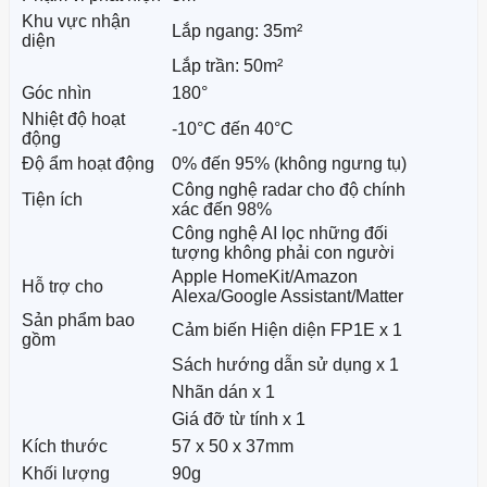
Khu vực nhận
Lắp ngang: 35m²
diện
Lắp trần: 50m²
Góc nhìn
180°
Nhiệt độ hoạt
-10°C đến 40°C
động
Độ ẩm hoạt động
0% đến 95% (không ngưng tụ)
Công nghệ radar cho độ chính
Tiện ích
xác đến 98%
Công nghệ AI lọc những đối
tượng không phải con người
Apple HomeKit/Amazon
Hỗ trợ cho
Alexa/Google Assistant/Matter
Sản phẩm bao
Cảm biến Hiện diện FP1E x 1
gồm
Sách hướng dẫn sử dụng x 1
Nhãn dán x 1
Giá đỡ từ tính x 1
Kích thước
57 x 50 x 37mm
Khối lượng
90g