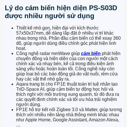
Lý do cảm biến hiện diện PS-S03D
được nhiều người sử dụng
Thiết kế nhỏ gọn, hiện đại với kích thước
57x50x37mm, dễ dàng lắp đặt ở nhiều vị trí khác
nhau trong nhà. Phần đầu cảm biến có thể xoay 360
độ, giúp người dùng điều chỉnh góc phát hiện linh
hoạt.
Công nghệ radar mmWave giúp
cảm biến
phát hiện
chuyển động và hiện diện của con người một cách
chính xác và nhạy bén, kể cả trong điều kiện ánh
sáng yếu hoặc hoàn toàn tối. Công nghệ này còn
giúp loại bỏ các báo động giả do vật nuôi, rèm cửa
hay các vật thể nhỏ gây ra.
Aqara trang bị cho FP1E thuật toán trí tuệ nhân tạo
TriD-Space AI, giúp cảm biến tự động học hỏi và
thích nghi với môi trường xung quanh, từ đó đưa ra
các quyết định chính xác và tối ưu hóa trải nghiệm
người dùng.
FP1E hỗ trợ kết nối Zigbee 3.0 và Matter, giúp tương
thích với nhiều nền tảng nhà thông minh khác nhau
như Apple Home, Google Assistant, Amazon Alexa,
…