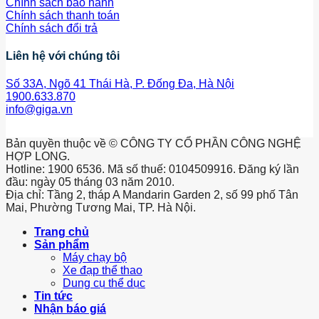
Chính sách bảo hành
Chính sách thanh toán
Chính sách đổi trả
Liên hệ với chúng tôi
Số 33A, Ngõ 41 Thái Hà, P. Đống Đa, Hà Nội
1900.633.870
info@giga.vn
Bản quyền thuộc về © CÔNG TY CỔ PHẦN CÔNG NGHỆ
HỢP LONG.
Hotline: 1900 6536. Mã số thuế: 0104509916. Đăng ký lần
đầu: ngày 05 tháng 03 năm 2010.
Địa chỉ: Tầng 2, tháp A Mandarin Garden 2, số 99 phố Tân
Mai, Phường Tương Mai, TP. Hà Nội.
Trang chủ
Sản phẩm
Máy chạy bộ
Xe đạp thể thao
Dung cụ thể dục
Tin tức
Nhận báo giá