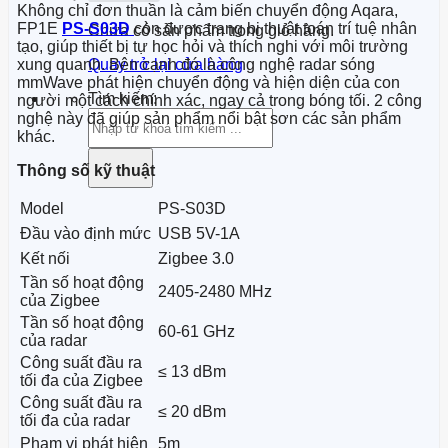
Không chỉ đơn thuần là cảm biến chuyển động Aqara,
FP1E
PS-S03D
còn được trang bị thuật toán trí tuệ nhân
Chưa có sản phẩm trong giỏ hàng.
tạo, giúp thiết bị tự học hỏi và thích nghi với môi trường
xung quanh. Bên cạnh đó là công nghệ radar sóng
Quay trở lại cửa hàng
mmWave phát hiện chuyển động và hiện diện của con
Tìm kiếm:
người một cách chính xác, ngay cả trong bóng tối. 2 công
nghệ này đã giúp sản phẩm nổi bật sơn các sản phẩm
khác.
Thông số kỹ thuật
Model
PS-S03D
Đầu vào định mức
USB 5V-1A
Kết nối
Zigbee 3.0
Tần số hoạt động
2405-2480 MHz
của Zigbee
Tần số hoạt động
60-61 GHz
của radar
Công suất đầu ra
≤ 13 dBm
tối đa của Zigbee
Công suất đầu ra
≤ 20 dBm
tối đa của radar
Phạm vi phát hiện
5m