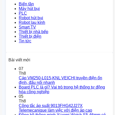
Biến tần
Máy hút bụi
PLC
Robot hút bụi
Robot lau kính
Smart TV
Thiết bị nhà bếp
Thiết bị điện
Tin tức
Bài viết mới
07
Th8
Cáp VM250-L015-KNL VEICHI truyền điện ổn
định, đấu nối nhanh
Board PLC là gì? Vai trò trong hệ thống tự động
hóa công nghiệp
05
Th8
Công tắc áp suất 9013FHG42J27X
Telemecanique làm việc với điện áp cao
Đồng hồ thông minh Xiaomi Watch S5 46mm có