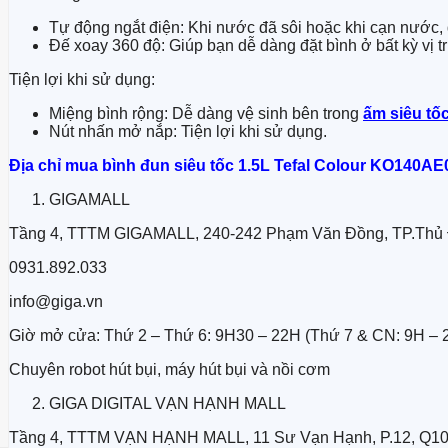
Tự động ngắt điện: Khi nước đã sôi hoặc khi cạn nước,
Đế xoay 360 độ: Giúp bạn dễ dàng đặt bình ở bất kỳ vị trí
Tiện lợi khi sử dụng:
Miệng bình rộng: Dễ dàng vệ sinh bên trong
ấm siêu tố
Nút nhấn mở nắp: Tiện lợi khi sử dụng.
Địa chỉ mua bình đun siêu tốc 1.5L Tefal Colour KO140AE0
GIGAMALL
Tầng 4, TTTM GIGAMALL, 240-242 Phạm Văn Đồng, TP.Thủ
0931.892.033
info@giga.vn
Giờ mở cửa: Thứ 2 – Thứ 6: 9H30 – 22H (Thứ 7 & CN: 9H – 
Chuyên robot hút bụi, máy hút bụi và nồi cơm
GIGA DIGITAL VẠN HẠNH MALL
Tầng 4, TTTM VẠN HẠNH MALL, 11 Sư Vạn Hạnh, P.12, Q1