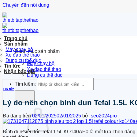
Chuyển đến nội dung
Trang chủ
Sản phẩm
Máy chạy bộ
Danh mục sản phẩm
Xe đạp thể thao
Dung cụ thể dục
Máy chạy bộ
Tin tức
Xe đạp thể thao
Nhận báo giá
Dụng cụ thể dục
Tìm kiếm:
Tin tức
Lý do nên chọn bình đun Tefal 1.5L 
Đã đăng trên
02/01/2025
02/01/2025
bởi
seo2024pro
Bình đun siêu tốc Tefal 1.5L KO140AE0 là một lựa chọn đáng