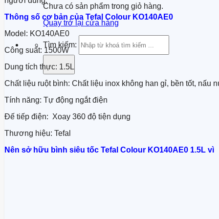
người dùng.
Chưa có sản phẩm trong giỏ hàng.
Thông số cơ bản của Tefal Colour KO140AE0
Quay trở lại cửa hàng
Model: KO140AE0
Tìm kiếm:
Công suất: 1500W
Dung tích thực: 1.5L
Chất liệu ruột bình: Chất liệu inox không han gỉ, bền tốt, nấu
Tính năng: Tự động ngắt điện
Đế tiếp điện: Xoay 360 độ tiện dụng
Thương hiệu: Tefal
Nên sở hữu bình siêu tốc Tefal Colour KO140AE0 1.5L vì