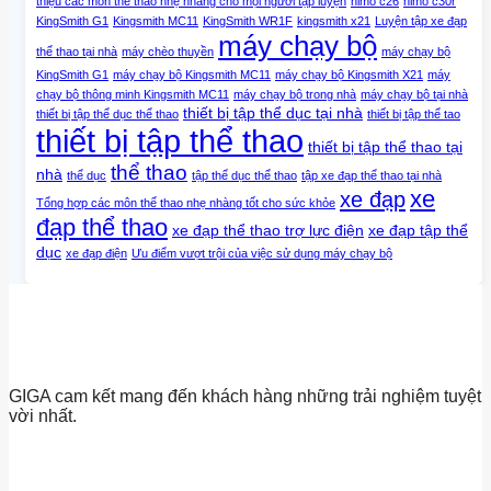
thiệu các môn thể thao nhẹ nhàng cho mọi người tập luyện
himo c26
himo c30r
KingSmith G1
Kingsmith MC11
KingSmith WR1F
kingsmith x21
Luyện tập xe đạp
máy chạy bộ
thể thao tại nhà
máy chèo thuyền
máy chạy bộ
KingSmith G1
máy chạy bộ Kingsmith MC11
máy chạy bộ Kingsmith X21
máy
chạy bộ thông minh Kingsmith MC11
máy chạy bộ trong nhà
máy chạy bộ tại nhà
thiết bị tập thể dục tại nhà
thiết bị tập thể dục thể thao
thiết bị tập thể tao
thiết bị tập thể thao
thiết bị tập thể thao tại
thể thao
nhà
thể dục
tập thể dục thể thao
tập xe đạp thể thao tại nhà
xe
xe đạp
Tổng hợp các môn thể thao nhẹ nhàng tốt cho sức khỏe
đạp thể thao
xe đạp thể thao trợ lực điện
xe đạp tập thể
dục
xe đạp điện
Ưu điểm vượt trội của việc sử dụng máy chạy bộ
GIGA cam kết mang đến khách hàng những trải nghiệm tuyệt
vời nhất.