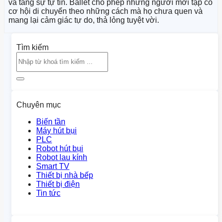
và tăng sự tự tin. Ballet cho phép những người mới tập có
cơ hội di chuyển theo những cách mà họ chưa quen và
mang lại cảm giác tự do, thả lỏng tuyệt vời.
Tìm kiếm
Chuyên mục
Biến tần
Máy hút bụi
PLC
Robot hút bụi
Robot lau kính
Smart TV
Thiết bị nhà bếp
Thiết bị điện
Tin tức