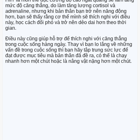
mức độ căng thẳng, do làm tăng lượng cortisol và
adrenaline, nhưng khi bản thân bạn trở nên năng động
hơn, bạn sẽ thấy rằng cơ thể mình sẽ thích nghi với điều
này, học cách đối phó và trở nên dẻo dai hơn theo thời
gian.
Điều này cũng giúp hỗ trợ để thích nghi với căng thẳng
trong cuộc sống hàng ngày. Thay vì bạn lo lắng về những
vấn đề trong cuộc sống thì bạn hãy tập trung sức lực để
đạt được mục tiêu mà bản thân đã đề ra, có thể là chạy
nhanh hơn một chút hoặc là nâng vật nặng hơn một chút.