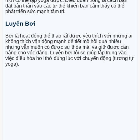
mới có thể tập yoga được. Điều quan trong là cách bạn
đặt bản thân vào các tư thế khiến bạn cảm thấy có thể
phát triển sức mạnh tâm trí.
Luyên Bơi
Bơi là hoạt động thể thao rất được yêu thích với những ai
không thích vận động mạnh để tiết mồ hôi quá nhiều
nhưng vẫn muốn có được sự thỏa mái và giữ được cân
bằng cho vóc dáng. Luyện bơi lội sẽ giúp tập trung vào
việc điều hòa hơi thở đúng lúc với chuyển động (tương tự
yoga).