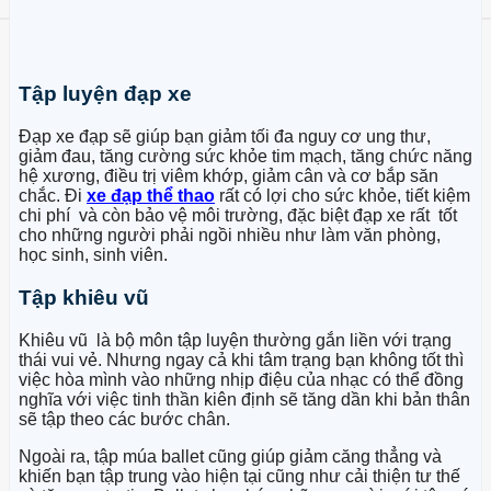
Tập luyện đạp xe
Đạp xe đạp sẽ giúp bạn giảm tối đa nguy cơ ung thư,
giảm đau, tăng cường sức khỏe tim mạch, tăng chức năng
hệ xương, điều trị viêm khớp, giảm cân và cơ bắp săn
chắc. Đi
xe đạp thể thao
rất có lợi cho sức khỏe, tiết kiệm
chi phí và còn bảo vệ môi trường, đặc biệt đạp xe rất tốt
cho những người phải ngồi nhiều như làm văn phòng,
học sinh, sinh viên.
Tập khiêu vũ
Khiêu vũ là bộ môn tập luyện thường gắn liền với trạng
thái vui vẻ. Nhưng ngay cả khi tâm trạng bạn không tốt thì
việc hòa mình vào những nhịp điệu của nhạc có thể đồng
nghĩa với việc tinh thần kiên định sẽ tăng dần khi bản thân
sẽ tập theo các bước chân.
Ngoài ra, tập múa ballet cũng giúp giảm căng thẳng và
khiến bạn tập trung vào hiện tại cũng như cải thiện tư thế