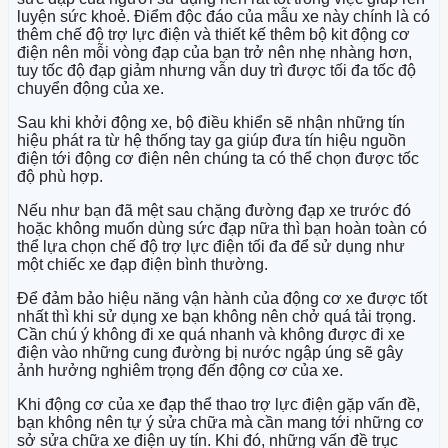
luyện sức khoẻ.
Điểm độc đáo của mẫu xe này chính là có
thêm chế độ trợ lực điện và thiết kế thêm bộ kit động cơ
điện nên mỗi vòng đạp của bạn trở nên nhẹ nhàng hơn,
tuy tốc độ đạp giảm nhưng vẫn duy trì được tối đa tốc độ
chuyển động của xe.
Sau khi khởi động xe, bộ điều khiển sẽ nhận những tín
hiệu phát ra từ hệ thống tay ga giúp đưa tín hiệu nguồn
điện tới động cơ điện nên chúng ta có thể chọn được tốc
độ phù hợp.
Nếu như bạn đã mệt sau chặng đường đạp xe trước đó
hoặc không muốn dùng sức đạp nữa thì bạn hoàn toàn có
thể lựa chọn chế độ trợ lực điện tối đa để sử dụng như
một chiếc xe đạp điện bình thường.
Để đảm bảo hiệu năng vận hành của động cơ xe được tốt
nhất thì khi sử dụng xe bạn không nên chở quá tải trọng.
Cần chú ý không đi xe quá nhanh và không được đi xe
điện vào những cung đường bị nước ngập úng sẽ gây
ảnh hưởng nghiêm trọng đến động cơ của xe.
Khi động cơ của xe đạp thể thao trợ lực điện gặp vấn đề,
bạn không nên tự ý sửa chữa mà cần mang tới những cơ
sở sửa chữa xe điện uy tín. Khi đó, những vấn đề trục