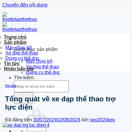
Chuyển đến nội dung
Trang chủ
Sản phẩm
Máy chạy bộ
Danh mục sản phẩm
Xe đạp thể thao
Dung cụ thể dục
Máy chạy bộ
Tin tức
Xe đạp thể thao
Nhận báo giá
Dụng cụ thể dục
Tìm kiếm:
Tin tức
Tổng quát về xe đạp thể thao trợ
lực điện
Đã đăng trên
30/07/2024
02/08/2024
bởi
seo2024pro