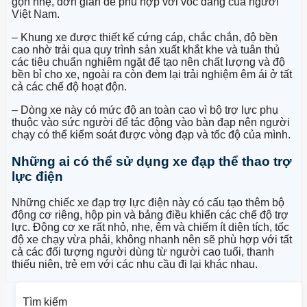
gọn nhẹ, đơn giản để phù hợp với vóc dáng của người
Việt Nam.
– Khung xe được thiết kế cứng cáp, chắc chắn, độ bền
cao nhờ trải qua quy trình sản xuất khắt khe và tuân thủ
các tiêu chuẩn nghiêm ngặt để tạo nên chất lượng và độ
bền bỉ cho xe, ngoài ra còn đem lại trải nghiệm êm ái ở tất
cả các chế độ hoạt độn.
– Dòng xe này có mức độ an toàn cao vì bộ trợ lực phụ
thuộc vào sức người để tác động vào bàn đạp nên người
chạy có thể kiểm soát được vòng đạp và tốc độ của mình.
Những ai có thể sử dụng xe đạp thể thao trợ
lực điện
Những chiếc xe đạp trợ lực điện này có cấu tạo thêm bộ
động cơ riêng, hộp pin và bảng điều khiển các chế độ trợ
lực. Động cơ xe rất nhỏ, nhẹ, êm và chiếm ít diện tích, tốc
độ xe chạy vừa phải, không nhanh nên sẽ phù hợp với tất
cả các đối tượng người dùng từ người cao tuổi, thanh
thiếu niên, trẻ em với các nhu cầu đi lại khác nhau.
Tìm kiếm