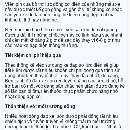
Viên pin của bộ trợ lực động cơ điện của những mẫu xe
này được thiết kế gọn gàng và gắn ở vị trí khung xe hoặc
sau yên xe để tạo nên tổng thể kiểu dáng đẹp măt mà
không bị thô hay nặng nề.
Nếu như pin báo hiệu ở mức yếu sau khi đi một quãng
đường dài thì những chiêc xe này có tính năng sạc nhanh
chỉ cần mất khoảng 2 giờ để sạc đầy thay vì 6-8 giờ như
các mẫu xe đạp điện thông thường.
Tiết kiệm chi phí hiệu quả
Theo thống kê việc sử dụng xe đạp trợ lực điện sẽ giúp
tiết kiệm được rất nhiều khoản chi phí trong quá trình sử
dụng như tiền thay bình ắc quy, thay dầu nhớt, đổ xăng,…
Bên cạnh đó đạp xe còn rèn luyện nâng cao sức khoẻ, hỗ
trợ bạn có một vóc dáng săn chắc nên giảm được đáng kể
số lần bạn bị ốm, tiền thuốc, thực phẩm chức năng nhờ
hoạt động đạp xe
Thân thiện với môi trường sống
Nhiều hoạt động đạp xe luôn được phát động rất nhiều
chiến dịch và tuyên truyền vì không thải ra môi trường
những loại khí thải độc hại như CO2, khói bụi,…. Nhất là