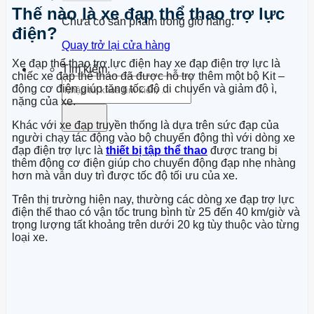
Thế nào là xe đạp thể thao trợ lực
Chưa có sản phẩm trong giỏ hàng.
điện?
Quay trở lại cửa hàng
Xe đạp thể thao trợ lực điện hay xe đạp điện trợ lực là
Tìm kiếm:
chiếc xe đạp thể thao đã được hỗ trợ thêm một bộ Kit –
động cơ điện giúp tăng tốc độ di chuyển và giảm độ ì,
nặng của xe.
Khác với xe đạp truyền thống là dựa trên sức đạp của
người chạy tác động vào bộ chuyển động thì với dòng xe
đạp điện trợ lực là
thiết bị tập thể thao
được trang bị
thêm động cơ điện giúp cho chuyển động đạp nhẹ nhàng
hơn mà vẫn duy trì được tốc độ tối ưu của xe.
Trên thị trường hiện nay, thường các dòng xe đạp trợ lực
điện thể thao có vận tốc trung bình từ 25 đến 40 km/giờ và
trọng lượng tất khoảng trên dưới 20 kg tùy thuộc vào từng
loại xe.