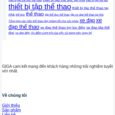
thiết bị tập thể dục tại nhà
thiết bị tập thể dục thể thao
thiết bị tập thể tao
thiết bị tập thể thao
thiết bị tập thể thao tại
thể thao
nhà
thể dục
tập thể dục thể thao
tập xe đạp thể thao tại nhà
xe
xe đạp
Tổng hợp các môn thể thao nhẹ nhàng tốt cho sức khỏe
đạp thể thao
xe đạp thể thao trợ lực điện
xe đạp tập thể
dục
xe đạp điện
Ưu điểm vượt trội của việc sử dụng máy chạy bộ
GIGA cam kết mang đến khách hàng những trải nghiệm tuyệt
vời nhất.
Về chúng tôi
Giới thiệu
Sản phẩm
Liên hệ