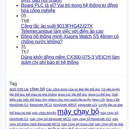
định, đấu nối nhanh
Board PLC là gì? Vai trò trong hệ thống tự động
hóa công nghiệp
05
Th8
Công tắc áp suất 9013FHG42J27X
Telemecanique làm việc với điện áp cao
Đồng hồ thông minh Xiaomi Watch S5 46mm có
chống nước không?
31
Th7
Dùng khởi động mềm CX300-075-3 VEICHI làm
giảm chi phí bảo trì hệ thống
Tag
chạy bộ
ADO D30 Lite
Các công dụng của xe đạp tập thể dục
Có nên luyện
tập thể dục thể thao tại nhà không
dụng cục tập thể dục
dụng cụ thể dục
Giới
thiệu các môn thể thao nhẹ nhàng cho mọi người tập luyện
himo c26
himo c30r
KingSmith G1
Kingsmith MC11
KingSmith WR1F
kingsmith x21
Luyện tập xe đạp
máy chạy bộ
thể thao tại nhà
máy chèo thuyền
máy chạy bộ
KingSmith G1
máy chạy bộ Kingsmith MC11
máy chạy bộ Kingsmith X21
máy
chạy bộ thông minh Kingsmith MC11
máy chạy bộ trong nhà
máy chạy bộ tại nhà