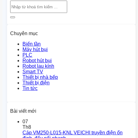
Chuyên mục
Biến tần
Máy hút bụi
PLC
Robot hút bụi
Robot lau kính
Smart TV
Thiết bị nhà bếp
Thiết bị điện
Tin tức
Bài viết mới
07
Th8
Cáp VM250-L015-KNL VEICHI truyền điện ổn